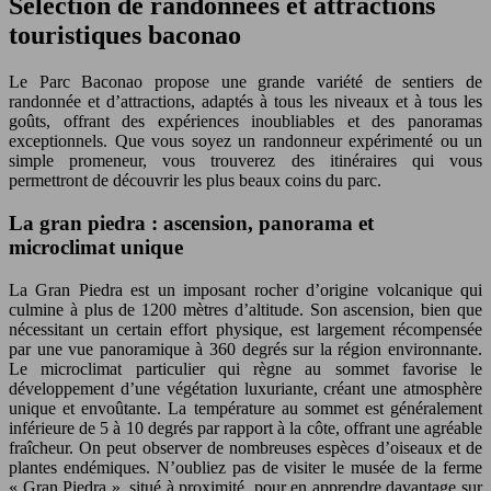
Sélection de randonnées et attractions
touristiques baconao
Le Parc Baconao propose une grande variété de sentiers de
randonnée et d’attractions, adaptés à tous les niveaux et à tous les
goûts, offrant des expériences inoubliables et des panoramas
exceptionnels. Que vous soyez un randonneur expérimenté ou un
simple promeneur, vous trouverez des itinéraires qui vous
permettront de découvrir les plus beaux coins du parc.
La gran piedra : ascension, panorama et
microclimat unique
La Gran Piedra est un imposant rocher d’origine volcanique qui
culmine à plus de 1200 mètres d’altitude. Son ascension, bien que
nécessitant un certain effort physique, est largement récompensée
par une vue panoramique à 360 degrés sur la région environnante.
Le microclimat particulier qui règne au sommet favorise le
développement d’une végétation luxuriante, créant une atmosphère
unique et envoûtante. La température au sommet est généralement
inférieure de 5 à 10 degrés par rapport à la côte, offrant une agréable
fraîcheur. On peut observer de nombreuses espèces d’oiseaux et de
plantes endémiques. N’oubliez pas de visiter le musée de la ferme
« Gran Piedra », situé à proximité, pour en apprendre davantage sur