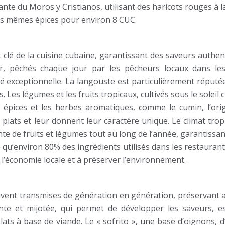
iante du Moros y Cristianos, utilisant des haricots rouges à l
 les mêmes épices pour environ 8 CUC.
 clé de la cuisine cubaine, garantissant des saveurs authe
er, pêchés chaque jour par les pêcheurs locaux dans le
té exceptionnelle. La langouste est particulièrement réputé
Les légumes et les fruits tropicaux, cultivés sous le soleil 
 épices et les herbes aromatiques, comme le cumin, l’orig
s plats et leur donnent leur caractère unique. Le climat trop
 de fruits et légumes tout au long de l’année, garantissant
e qu’environ 80% des ingrédients utilisés dans les restauran
r l’économie locale et à préserver l’environnement.
uvent transmises de génération en génération, préservant ai
lente et mijotée, qui permet de développer les saveurs, e
lats à base de viande. Le « sofrito », une base d’oignons, d’