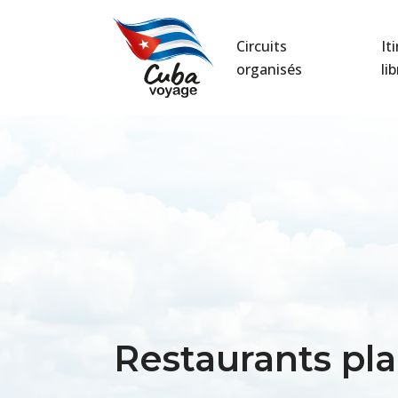
Circuits
It
organisés
li
Restaurants pla