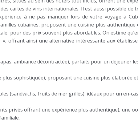
res, situés au sein des hôtels tout inclus, offrent une exp
 des cartes de vins internationales. Il est aussi possible de 
xpérience à ne pas manquer lors de votre voyage à Cub
familles cubaines, proposent une cuisine plus authentique 
cale, pour des prix souvent plus abordables. On estime qu’e
 », offrant ainsi une alternative intéressante aux établiss
lapas, ambiance décontractée), parfaits pour un déjeuner le
e plus sophistiquée), proposant une cuisine plus élaborée e
les (sandwichs, fruits de mer grillés), idéaux pour un en-ca
nts privés offrant une expérience plus authentique), une oc
amiliale.