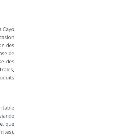
 à Cayo
ccasion
lon des
ase de
se des
rales,
roduits
itable
viande
ne, que
rites),