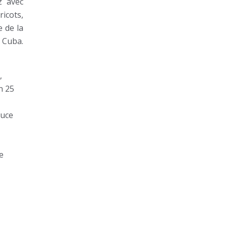
z avec
ricots,
e de la
 Cuba.
,
n 25
auce
e