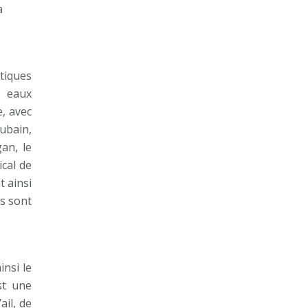
a
ntiques
s eaux
e, avec
cubain,
an, le
ical de
 ainsi
ts sont
nsi le
st une
ail, de