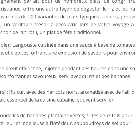
pagnement parfait pour de nombreux plats. Le congrí (ri
istianos, offre une autre façon de déguster le riz et les ha
xiste plus de 200 variantes de plats typiques cubains, preuv
ne, un véritable trésor à découvrir lors de votre voyage à
on de lait rôti), un plat de fête traditionnel.
éole) : Langouste cuisinée dans une sauce à base de tomates
lanc et d’épices, offrant une explosion de saveurs pour enviro
e de bœuf effilochée, mijotée pendant des heures dans une s
éconfortant et savoureux, servi avec du riz et des bananes
) : Riz cuit avec des haricots noirs, aromatisé avec de l’ail, d
ais essentiel de la cuisine cubaine, souvent servi en
ondelles de bananes plantains vertes, frites deux fois pour
xtérieur et moelleuse à l’intérieur, saupoudrées de sel pour