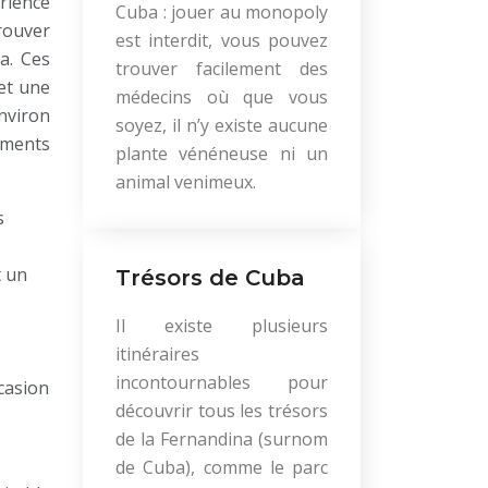
érience
Cuba : jouer au monopoly
trouver
est interdit, vous pouvez
a. Ces
trouver facilement des
et une
médecins où que vous
nviron
soyez, il n’y existe aucune
ements
plante vénéneuse ni un
animal venimeux.
s
t un
Trésors de Cuba
Il existe plusieurs
s
itinéraires
incontournables pour
casion
découvrir tous les trésors
de la Fernandina (surnom
de Cuba), comme le parc