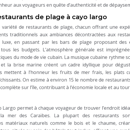
nheur aux voyageurs en quête d’authenticité et de dépayse
estaurants de plage à cayo largo
 variété de restaurants de plage, chacun offrant une expé
ents traditionnels aux ambiances décontractées aux resta
e luxe, en passant par les bars de plage proposant des 
t tous les budgets. L’atmosphère générale est imprégnée
ristiques du mode de vie cubain. La musique cubaine rythme 
 et la brise marine créent un cadre idyllique pour dégust
res mettent à l’honneur les fruits de mer frais, les plats 
raîchissants. On estime à environ 15 le nombre de restaurant
omplète sur l’île, contribuant à l’économie locale et au tou
yo Largo permet à chaque voyageur de trouver l’endroit idéa
la mer des Caraïbes. La plupart des restaurants so
des matériaux naturels comme le bois et le chaume, créa