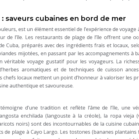
e : saveurs cubaines en bord de mer
ouleurs, est un élément essentiel de l’expérience de voyage
r de l’île. Les restaurants de plage de l’île offrent une o
 de Cuba, préparés avec des ingrédients frais et locaux, se
x viandes mijotées, en passant par les accompagnements à b
 un véritable voyage gustatif pour les voyageurs. La riches
, d’herbes aromatiques et de techniques de cuisson ancest
 chefs locaux mettent un point d’honneur à valoriser les p
uisine authentique et savoureuse.
émoigne d’une tradition et reflète l’âme de l’île, une vér
angosta enchilada (langouste à la créole), la ropa vieja (
 haricots noirs) sont des incontournables de la cuisine cubai
ts de plage à Cayo Largo. Les tostones (bananes plantains f