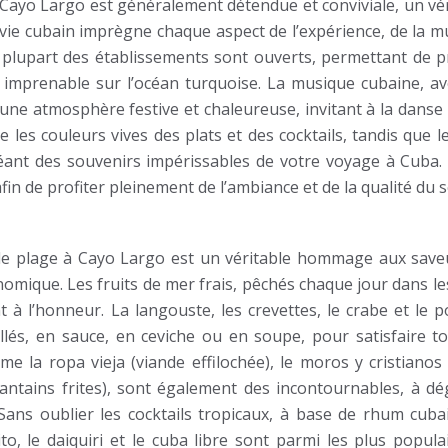
 Cayo Largo est généralement détendue et conviviale, un vér
e vie cubain imprègne chaque aspect de l’expérience, de la 
plupart des établissements sont ouverts, permettant de pr
 imprenable sur l’océan turquoise. La musique cubaine, av
une atmosphère festive et chaleureuse, invitant à la danse 
es couleurs vives des plats et des cocktails, tandis que le
réant des souvenirs impérissables de votre voyage à Cuba. I
in de profiter pleinement de l’ambiance et de la qualité du s
 de plage à Cayo Largo est un véritable hommage aux save
nomique. Les fruits de mer frais, pêchés chaque jour dans l
nt à l’honneur. La langouste, les crevettes, le crabe et le 
llés, en sauce, en ceviche ou en soupe, pour satisfaire to
me la ropa vieja (viande effilochée), le moros y cristianos 
lantains frites), sont également des incontournables, à dé
ans oublier les cocktails tropicaux, à base de rhum cubai
to, le daiquiri et le cuba libre sont parmi les plus popula