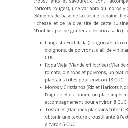
croustillants et savoureux, sont l’accom
haricots rouges), une variante du moros y cr
éléments de base de la cuisine cubaine. Il e
richesse et de la diversité de cette cuisi
N’oubliez pas de goûter au lechón asado (coch
Langosta Enchilada (Langouste à la cr
d’oignons, de poivrons, d’ail, de vin b
CUC.
Ropa Vieja (Viande effilochée) : Viand
tomate, oignons et poivrons, un plat r
plantains frites pour environ 18 CUC.
Moros y Cristianos (Riz et Haricots Noirs
l’oignon et du laurier, un plat simple m
accompagnement pour environ 8 CUC.
Tostones (Bananes plantains frites) : R
obtenir une texture croustillante à l’e
environ 5 CUC.