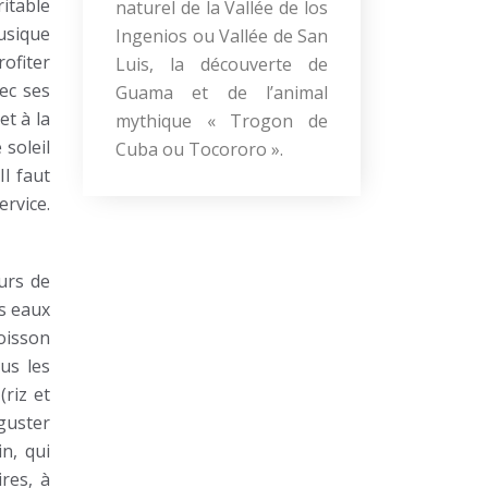
itable
naturel de la Vallée de los
musique
Ingenios ou Vallée de San
ofiter
Luis, la découverte de
ec ses
Guama et de l’animal
et à la
mythique « Trogon de
 soleil
Cuba ou Tocororo ».
l faut
ervice.
urs de
es eaux
poisson
us les
(riz et
guster
n, qui
ires, à