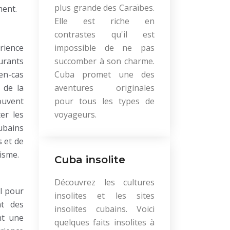
plus grande des Caraïbes.
ment.
Elle est riche en
contrastes qu'il est
rience
impossible de ne pas
urants
succomber à son charme.
en-cas
Cuba promet une des
 de la
aventures originales
souvent
pour tous les types de
er les
voyageurs.
cubains
s et de
risme.
Cuba insolite
Découvrez les cultures
l pour
insolites et les sites
nt des
insolites cubains. Voici
nt une
quelques faits insolites à