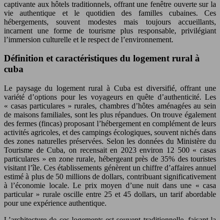
captivante aux hôtels traditionnels, offrant une fenêtre ouverte sur la
vie authentique et le quotidien des familles cubaines. Ces
hébergements, souvent modestes mais toujours accueillants,
incarnent une forme de tourisme plus responsable, privilégiant
l’immersion culturelle et le respect de l’environnement.
Définition et caractéristiques du logement rural à
cuba
Le paysage du logement rural à Cuba est diversifié, offrant une
variété d’options pour les voyageurs en quête d’authenticité. Les
« casas particulares » rurales, chambres d’hôtes aménagées au sein
de maisons familiales, sont les plus répandues. On trouve également
des fermes (fincas) proposant l’hébergement en complément de leurs
activités agricoles, et des campings écologiques, souvent nichés dans
des zones naturelles préservées. Selon les données du Ministère du
Tourisme de Cuba, on recensait en 2023 environ 12 500 « casas
particulares » en zone rurale, hébergeant près de 35% des touristes
visitant l’île. Ces établissements génèrent un chiffre d’affaires annuel
estimé à plus de 50 millions de dollars, contribuant significativement
à l’économie locale. Le prix moyen d’une nuit dans une « casa
particular » rurale oscille entre 25 et 45 dollars, un tarif abordable
pour une expérience authentique.
L’architecture de ces logements est souvent traditionnelle, faisant la