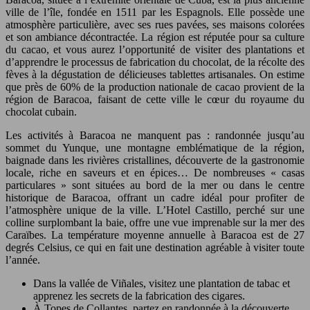
ville de l’île, fondée en 1511 par les Espagnols. Elle possède une
atmosphère particulière, avec ses rues pavées, ses maisons colorées
et son ambiance décontractée. La région est réputée pour sa culture
du cacao, et vous aurez l’opportunité de visiter des plantations et
d’apprendre le processus de fabrication du chocolat, de la récolte des
fèves à la dégustation de délicieuses tablettes artisanales. On estime
que près de 60% de la production nationale de cacao provient de la
région de Baracoa, faisant de cette ville le cœur du royaume du
chocolat cubain.
Les activités à Baracoa ne manquent pas : randonnée jusqu’au
sommet du Yunque, une montagne emblématique de la région,
baignade dans les rivières cristallines, découverte de la gastronomie
locale, riche en saveurs et en épices… De nombreuses « casas
particulares » sont situées au bord de la mer ou dans le centre
historique de Baracoa, offrant un cadre idéal pour profiter de
l’atmosphère unique de la ville. L’Hotel Castillo, perché sur une
colline surplombant la baie, offre une vue imprenable sur la mer des
Caraïbes. La température moyenne annuelle à Baracoa est de 27
degrés Celsius, ce qui en fait une destination agréable à visiter toute
l’année.
Dans la vallée de Viñales, visitez une plantation de tabac et
apprenez les secrets de la fabrication des cigares.
À Topes de Collantes, partez en randonnée à la découverte