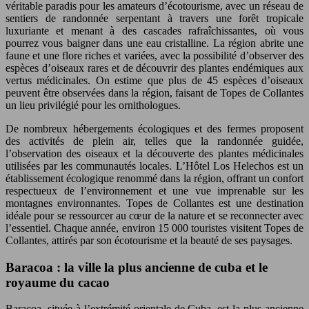
véritable paradis pour les amateurs d’écotourisme, avec un réseau de
sentiers de randonnée serpentant à travers une forêt tropicale
luxuriante et menant à des cascades rafraîchissantes, où vous
pourrez vous baigner dans une eau cristalline. La région abrite une
faune et une flore riches et variées, avec la possibilité d’observer des
espèces d’oiseaux rares et de découvrir des plantes endémiques aux
vertus médicinales. On estime que plus de 45 espèces d’oiseaux
peuvent être observées dans la région, faisant de Topes de Collantes
un lieu privilégié pour les ornithologues.
De nombreux hébergements écologiques et des fermes proposent
des activités de plein air, telles que la randonnée guidée,
l’observation des oiseaux et la découverte des plantes médicinales
utilisées par les communautés locales. L’Hôtel Los Helechos est un
établissement écologique renommé dans la région, offrant un confort
respectueux de l’environnement et une vue imprenable sur les
montagnes environnantes. Topes de Collantes est une destination
idéale pour se ressourcer au cœur de la nature et se reconnecter avec
l’essentiel. Chaque année, environ 15 000 touristes visitent Topes de
Collantes, attirés par son écotourisme et la beauté de ses paysages.
Baracoa : la ville la plus ancienne de cuba et le
royaume du cacao
Baracoa, située à l’extrémité orientale de Cuba, est la plus ancienne